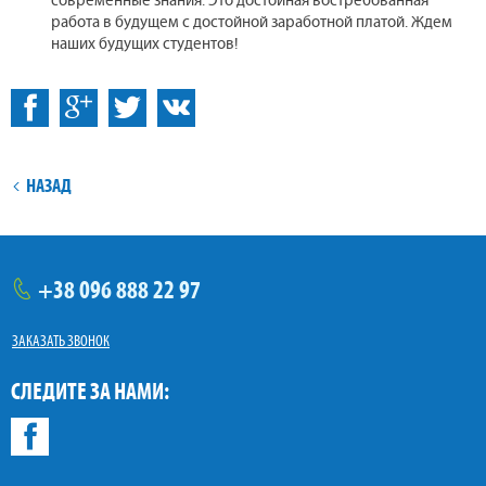
современные знания. Это достойная востребованная
работа в будущем с достойной заработной платой. Ждем
наших будущих студентов!
:
Facebook
ВКонтакте
НАЗАД
+38
096
888 22 97
тел.
ЗАКАЗАТЬ ЗВОНОК
СЛЕДИТЕ ЗА НАМИ:
Facebook