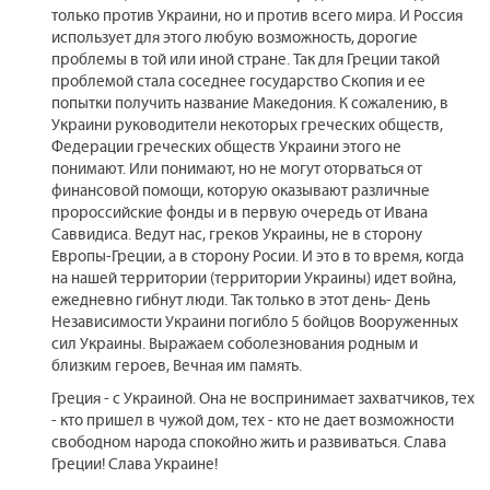
только против Украини, но и против всего мира. И Россия
использует для этого любую возможность, дорогие
проблемы в той или иной стране. Так для Греции такой
проблемой стала соседнее государство Скопия и ее
попытки получить название Македония. К сожалению, в
Украини руководители некоторых греческих обществ,
Федерации греческих обществ Украини этого не
понимают. Или понимают, но не могут оторваться от
финансовой помощи, которую оказывают различные
пророссийские фонды и в первую очередь от Ивана
Саввидиса. Ведут нас, греков Украины, не в сторону
Европы-Греции, а в сторону Росии. И это в то время, когда
на нашей территории (территории Украины) идет война,
ежедневно гибнут люди. Так только в этот день- День
Независимости Украини погибло 5 бойцов Вооруженных
сил Украины. Выражаем соболезнования родным и
близким героев, Вечная им память.
Греция - с Украиной. Она не воспринимает захватчиков, тех
- кто пришел в чужой дом, тех - кто не дает возможности
свободном народа спокойно жить и развиваться. Слава
Греции! Слава Украине!