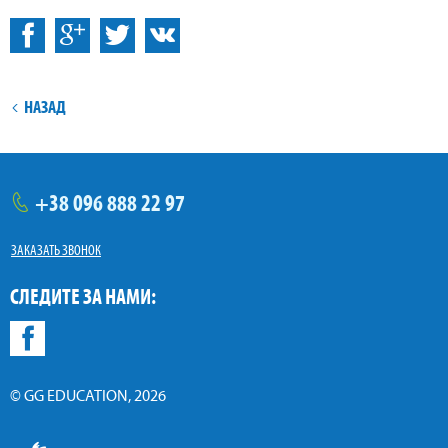
:
Facebook
ВКонтакте
НАЗАД
+38
096
888 22 97
тел.
ЗАКАЗАТЬ ЗВОНОК
СЛЕДИТЕ ЗА НАМИ:
Facebook
© GG EDUCATION, 2026