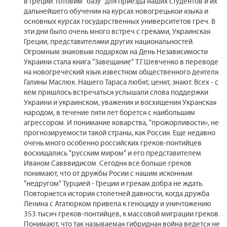
в Греции. Готовим "базу" для приезда наших студентов и их
дальнейшего обучения на курсах новогрецькои языка и
основных курсах государственных университетов греч. В
эти дни было очень много встреч с греками, Украинская
Греции, представителями других национальностей.
Огромным знаковым подарком на День Независимости
Украини стала книга "Завещание" Т.Г.Шевченко в переводе
на новогреческий язык известном общественного деятеля
Галины Маслюк. Нашего Тараса любят, ценят, знают. Всех - с
кем пришлось встречаться услышали слова поддержки
Украини и украинском, уважения и восхищения Укранская
народом, в течение пяти лет борется с наибольшим
агрессором. И понимание коварства, "прожорливости», не
прогнозируемости такой страны, как Россия. Еще недавно
очень много особенно российских греков-понтийцев
восхищались "русским миром" и его представителем
Иваном Савввидисом. Сегодня все больше греков
понимают, что от дружбы Росии с нашим исконным
"недругом" Турцией - Греции и грекам добра не ждать.
Повторяется история столетней давности, когда дружба
Ленина с Ататюрком привела к геноциду и уничтожению
353 тысяч греков-понтийцев, к массовой миграции греков.
Понимают, что так называемая гибридная война ведется не