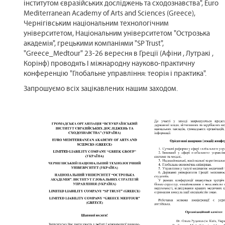
інститутом євразійських досліджень та сходознавства", Euro
Mediterranean Academy of Arts and Sciences (Greece),
Чернігівським національним технологічним
університетом, Національним університетом "Острозька
академія", грецькими компаніями "SP Trust",
"Greece_Medtour" 23-26 вересня в Греції (Афіни , Лутракі ,
Корінф) проводять І міжнародну науково-практичну
конференцію "Глобальне управління: теорія і практика".
Запрошуємо всіх зацікавлених нашим заходом.