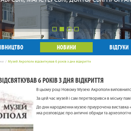
АВРСЬКІ, МАГІСТЕРСЬКІ, ДОКТОРСЬКІ ПРОГРА
АВРСЬКІ, МАГІСТЕРСЬКІ, ДОКТОРСЬКІ ПРОГРА
 МАГІСТЕРСЬКІ, ДОКТОРСЬКІ ПРОГРАМИ
РІВНИЦТВО
НОВИНИ
ВІДГУКИ
ни
Музей Акрополя відсвяткував 6 років з дня відкриття
ІДСВЯТКУВАВ 6 РОКІВ З ДНЯ ВІДКРИТТЯ
В
цьому
році
Новому
Музею
Акрополя
виповнил
З
а цей час
музей
і
сам
перетворився
в
міську
пам'
До дня
народження
музею
приурочена виставка
яка
розповідає
про
античні
обряди
та
археологічн