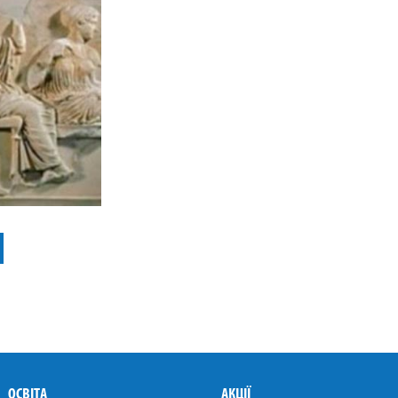
ВКонтакті
ОСВІТА
АКЦІЇ