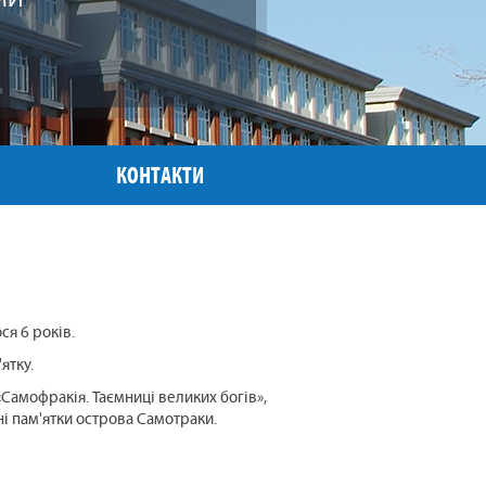
МИ
МИ
КОНТАКТИ
ося
6
років.
ятку.
«
Самофракія
.
Таємниці
великих богів
»,
і пам'ятки
острова
Самотраки
.