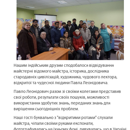
Нашим індійським друзям сподобалося відвідування
майстерні відомого майстра, історика, дослідника
стародавніх цивілізацій, художника, чудового лектора,
відкритої та чудесної людини Павла Леонідовича.
Павло Леонідович разом зі своїми колегами представив
свої роботи, результати своїх пошуків, можливості
використання здобутих знань, переданих знань для
вирішення сьогоднішніх проблем.
Наші гості буквально з "відкритими ротами" слухали
майстра, чіпали своїми руками експонати,
фотографувались на їхньому фоні, дивувались, що в Україні