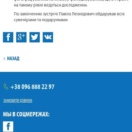
на такому рівні ведуться дослідження.
По закінченню зустрічі Павло Леонідович обдарував всіх
сувенірами та подарунками.
:
Facebook
ВКонтакті
НАЗАД
+38
096
888 22 97
тел.
ЗАМОВИТИ ДЗВІНОК
МЫ В СОЦМЕРЕЖАХ:
Facebook