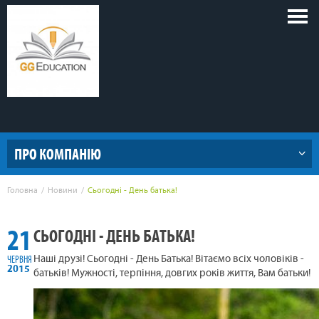
Голов
меню
ПРО КОМПАНІЮ
Головна
Новини
Сьогодні - День батька!
21
СЬОГОДНІ - ДЕНЬ БАТЬКА!
ЧЕРВНЯ
Наші друзі! Сьогодні - День Батька! Вітаємо всіх чоловіків -
2015
батьків! Мужності, терпіння, довгих років життя, Вам батьки!