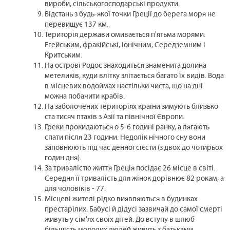
вироби, сільськогосподарські продукти.
Відстань з будь-якої точки Греції до берега моря не
перевищує 137 км.
Територія держави омивається п'ятьма морями:
Егейським, фракійські, Іонічним, Середземним і
Критським.
На острові Родос знаходиться знаменита долина
метеликів, куди влітку злітається багато їх видів. Вода
в місцевих водоймах настільки чиста, що на дні
можна побачити крабів.
На заболочених територіях країни зимують близько
ста тисяч птахів з Азії та північної Європи.
Греки прокидаються о 5-6 годині ранку, а лягають
спати після 23 години. Недолік нічного сну вони
заповнюють під час денної сієсти (з двох до чотирьох
годин дня).
За тривалістю життя Греція посідає 26 місце в світі.
Середня її тривалість для жінок дорівнює 82 рокам, а
для чоловіків - 77.
Місцеві жителі рідко виявляються в будинках
престарілих. Бабусі й дідусі зазвичай до самої смерті
живуть у сім'ях своїх дітей. До вступу в шлюб