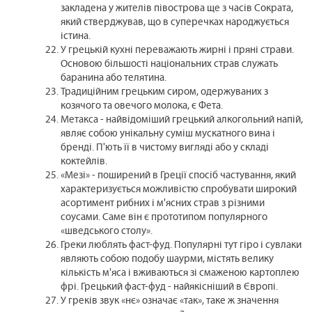
закладена у жителів півострова ще з часів Сократа,
який стверджував, що в суперечках народжується
істина.
У грецькій кухні переважають жирні і пряні страви.
Основою більшості національних страв служать
баранина або телятина.
Традиційним грецьким сиром, одержуваних з
козячого та овечого молока, є Фета.
Метакса - найвідоміший грецький алкогольний напій,
являє собою унікальну суміш мускатного вина і
бренді. П'ють її в чистому вигляді або у складі
коктейлів.
«Мезі» - поширений в Греції спосіб частування, який
характеризується можливістю спробувати широкий
асортимент рибних і м'ясних страв з різними
соусами. Саме він є прототипом популярного
«шведського столу».
Греки люблять фаст-фуд. Популярні тут гіро і сувлаки
являють собою подобу шаурми, містять велику
кількість м'яса і вживаються зі смаженою картоплею
фрі. Грецький фаст-фуд - найякісніший в Європі.
У греків звук «нє» означає «так», таке ж значення