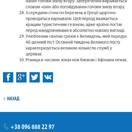
нахил голови знизу вгору. Заперечення виражається
словом «охи» або погойдування голови знизу вгору.
З середини січня по березень в Греції щорічно
проводяться карнавали. Цей період вважається
кращим туристичним сезоном, адже країна постає
перед мандрівниками в абсолютно новому вигляді.
Улюбленим святом греків є Великдень, якій передує
40-денний піст. Останній тиждень Великого посту
характеризується великою кількістю служб у
церквах.
Різниця в часових зонах між Києвом і Афінами немає.
:
Facebook
ВКонтакті
НАЗАД
+38
096
888 22 97
тел.