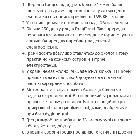
Щорічно Грецію відвідують більше 17 мільйонів
іноземців, а туризм є провідною галуззю місцевої
економіки і становить приблизно 16% ВВП країни.
У столиці держави проживає понад 40% населення.
Більше 250 днів у році в Греції ясні. Таке природне
перевага дає можливість повсюдно використовувати
сонячні батареї для виробництва дешевої
електроенергії.
Греки досить дбайливо ставляться до екології, тому
практично на кожному острові є вітряні
електростанції.
У країні немає жодної АЕС, але існує кілька ТЕЦ. Вони
працюють на вугіллі, який добувають в північній
частині кар'єрним способом.
Метрополітен існує тільки в Афінах (в Салоніках
ведеться будівництво). Він невеликий за розмірами і
працює з 5 ранку до півночі. Багато станцій метро
прикрашені стародавніми знахідками, знайденими
при його будівництві.
Греція виробляє приблизно 7% мармуру зі світового
обсягу його видобутку.
В країни Європи Греція поставляє текстильні і швейні