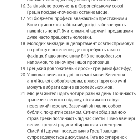
більшість молодих людей живуть з батьками.
За кількістю розлучень в Європейському союзі
Греція посідає «почесне» останнє місце.
Усі бюджетні професії вважаються престижними.
Вони приносять стабільний дохід і забезпечують
наявність пенсії. Вчителями, лікарями і продавцями
дуже часто працюють чоловіки.
Молодих викладачів департамент освіти спрямовує
на роботу в поселення, де потребують такого
фахівця. Якщо випускнику ВНЗ не подобається
напрямок, то він очікує іншої пропозиції.
Грецький довгожитель «Гирос» - грецький фаст-фуд.
У школах вивчають дві іноземні мови. Вивчення
англійської є обов'язковим, в якості другого учні
можуть вибрати один з європейських мов.
Місцеві жителі їдять чотири рази на день. Починають
трапези з легкого сніданку, після якого слідує
невеликий перекус. Зазвичай він являє собою
бублик, покритий сезамом. Ситний обід з зміною
страв греки поглинають під час сієсти. Пізно ввечері
великі грецькі родини збираються за вечерею.
Сімейні і дружні посиденьки в Греції завжди
супроводжуються дискусіями. Тяга до суперечок